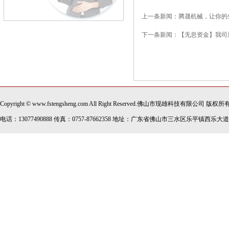
上一条新闻：腾晟机械，让你的
下一条新闻：【无息资金】我司
Copyright ©
www.fstengsheng.com
All Right Reserved.
佛山市现雄科技有限公司
版权所有
电话：13077490888 传真：0757-87662358 地址：广东省佛山市三水区乐平镇西乐